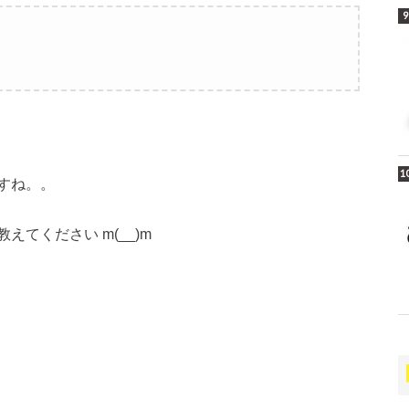
すね。。
てください m(__)m