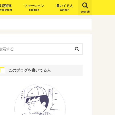
投資関連
ファッション
書いてる人
nvestment
Fashion
Author
search
このブログを書いてる人